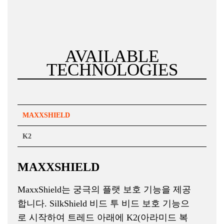
42-584
WIRE
700x32C
60
661
32-622
WIRE
SINGLE
27
576
AVAILABLE
50
WIRE
TECHNOLOGIES
SINGLE
Maxx Protect
517
80
BLACK
SINGLE
SILKWORM/REF
HYBRID
90
BLACK
MAXXSHIELD
MAXXPROTECT
HYBRID
K2
BLACK
HYBRID
27.5X1.65
MAXXSHIELD
42-584
MaxxShield는 궁극의 플랫 보호 기능을 제공
700x35C
60
합니다. SilkShield 비드 투 비드 보호 기능으
37-622
FOLDABLE
로 시작하여 트레드 아래에 K2(아라미드 복