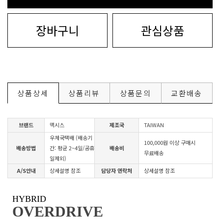
장바구니
관심상품
상품상세
상품리뷰
상품문의
교환배송
브랜드
맥시스
제조국
TAIWAN
우체국택배 (배송기
100,000원 이상 구매시
배송방법
간: 평균 2~4일/공휴
배송비
무료배송
일제외)
A/S안내
상세설명 참조
담당자 연락처
상세설명 참조
HYBRID
OVERDRIVE