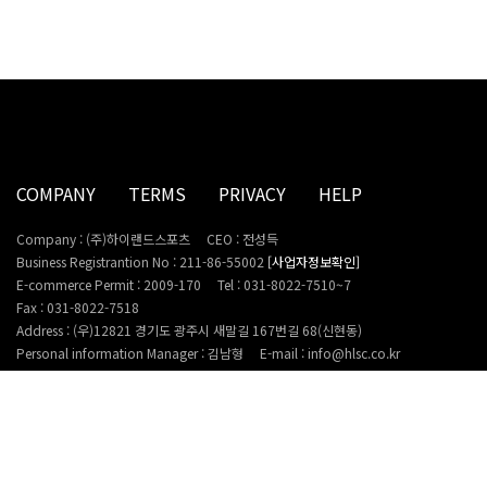
COMPANY
TERMS
PRIVACY
HELP
Company : (주)하이랜드스포츠
CEO : 전성득
Business Registrantion No : 211-86-55002
[사업자정보확인]
E-commerce Permit : 2009-170
Tel : 031-8022-7510~7
Fax : 031-8022-7518
Address : (우)12821 경기도 광주시 새말길 167번길 68(신현동)
Personal information Manager : 김남형
E-mail : info@hlsc.co.kr
Copyright 2022. HighlandSports Inc. All rights reserved. (with LOGNET)