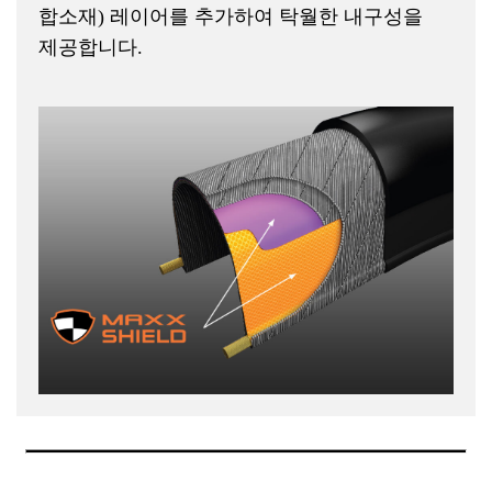
27
583
합소재) 레이어를 추가하여 탁월한 내구성을
WIRE
SINGLE
제공합니다.
610
80
SINGLE
SILKSHIELD/REF
75
BLACK
MAXXPROTECT
HYBRID
BLACK
HYBRID
700x38C
40-622
60
WIRE
557