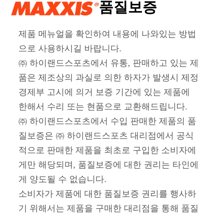
SINGLE
75
K2/REF
BLACK
HYBRID
700x38C
40-622
27
WIRE
691
SINGLE
75
MAXXPROTECT