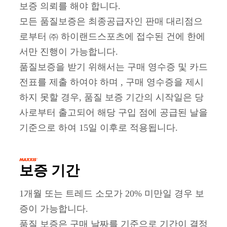
BLACK
HYBRID
700x40C
42-622
27
WIRE
710
SINGLE
75
MAXXPROTECT
BLACK
HYBRID