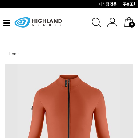
대리점 전용
주문조회
Toggle
0
navigation
Home