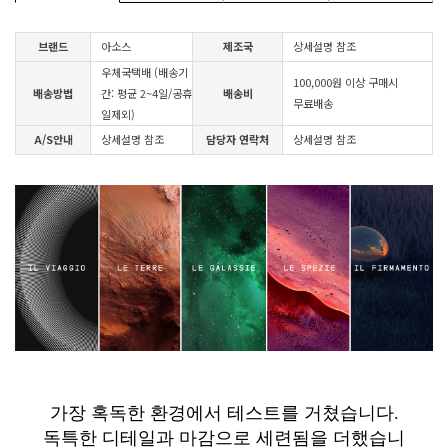
브랜드
아소스
제조국
상세설명 참조
우체국택배 (배송기
100,000원 이상 구매시
배송방법
간: 평균 2~4일/공휴
배송비
무료배송
일제외)
A/S안내
상세설명 참조
담당자 연락처
상세설명 참조
가장 혹독한 환경에서 테스트를 거쳤습니다.
독특한 디테일과 마감으로 세련됨을 더했습니