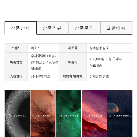
상품상세
상품리뷰
상품문의
교환배송
브랜드
아소스
제조국
상세설명 참조
우체국택배 (배송기
100,000원 이상 구매시
배송방법
간: 평균 2~4일/공휴
배송비
무료배송
일제외)
A/S안내
상세설명 참조
담당자 연락처
상세설명 참조