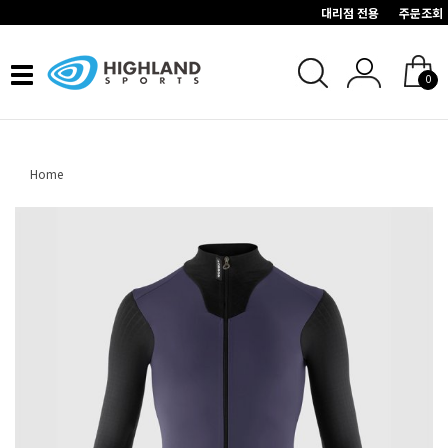
대리점 전용
주문조회
Toggle
0
navigation
Home