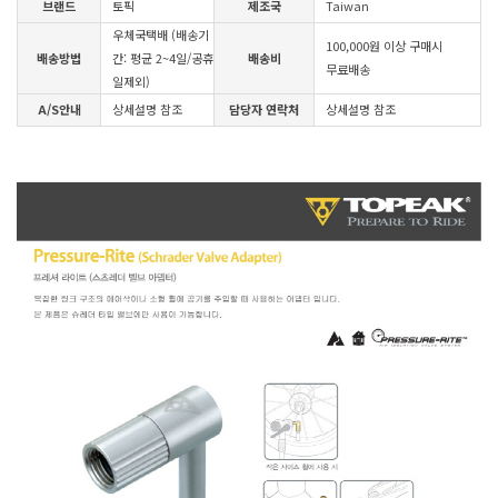
브랜드
토픽
제조국
Taiwan
우체국택배 (배송기
100,000원 이상 구매시
배송방법
간: 평균 2~4일/공휴
배송비
무료배송
일제외)
A/S안내
상세설명 참조
담당자 연락처
상세설명 참조