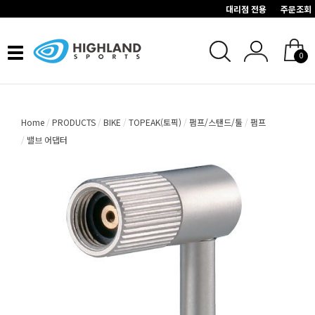
대리점 전용
주문조회
Toggle
0
navigation
Home
PRODUCTS
BIKE
TOPEAK(토픽)
펌프/스탠드/툴
펌프
밸브 어댑터