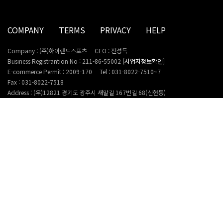
COMPANY
TERMS
PRIVACY
HELP
Company : (주)하이랜드스포츠
CEO : 전성득
Business Registrantion No : 211-86-55002
[사업자정보확인]
E-commerce Permit : 2009-170
Tel : 031-8022-7510~7
Fax : 031-8022-7518
Address : (우)12821 경기도 광주시 새말길 167번길 68(신현동)
Personal information Manager : 김남형
E-mail : info@hlsc.co.kr
Copyright 2022. HighlandSports Inc. All rights reserved. (with LOGNET)
CUSTOMER SERVICE
031-8022-7510~7
AS@hlsc.co.kr