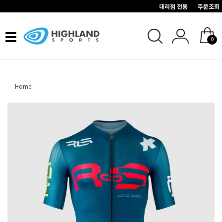
대리점 전용
주문조회
Toggle
0
navigation
Home