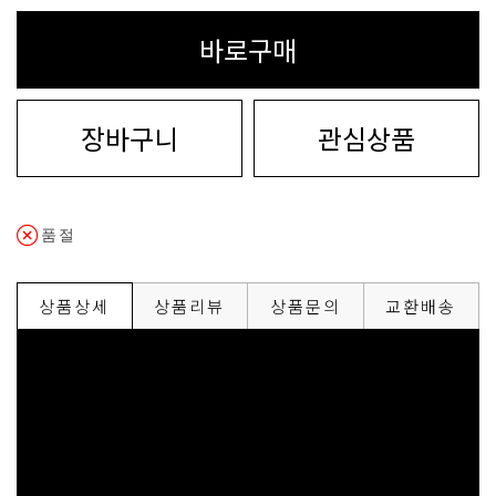
바로구매
장바구니
관심상품
품절
상품상세
상품리뷰
상품문의
교환배송
브랜드
아소스
제조국
상세설명 참조
우체국택배 (배송기
100,000원 이상 구매시
배송방법
간: 평균 2~4일/공휴
배송비
무료배송
일제외)
A/S안내
상세설명 참조
담당자 연락처
상세설명 참조