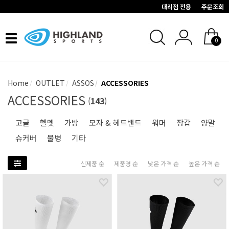
대리점 전용
주문조회
Toggle
0
navigation
Home
OUTLET
ASSOS
ACCESSORIES
ACCESSORIES
(
143
)
고글
헬멧
가방
모자 & 헤드밴드
워머
장갑
양말
슈커버
물병
기타
신제품 순
제품명 순
낮은 가격 순
높은 가격 순