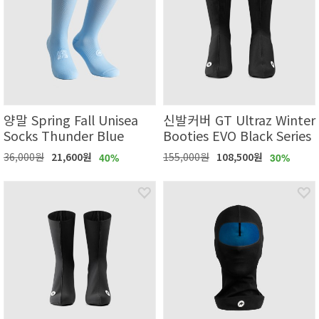
양말 Spring Fall Unisea
신발커버 GT Ultraz Winter
Socks Thunder Blue
Booties EVO Black Series
36,000원
21,600원
155,000원
108,500원
40%
30%