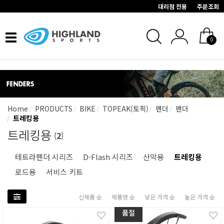
대리점 전용
주문조회
Toggle
0
navigation
Home
PRODUCTS
BIKE
TOPEAK(토픽)
펜더
펜더
트레킹용
트레킹용
(
2
)
테트라펜더 시리즈
D-Flash 시리즈
산악용
트레킹용
로드용
서비스 키트
신제품 순
제품명 순
낮은 가격 순
높은 가격 순
품절