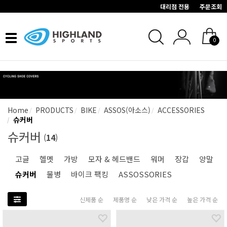
대리점 전용
주문조회
Toggle
0
navigation
Home
PRODUCTS
BIKE
ASSOS(아소스)
ACCESSORIES
슈커버
슈커버
(
14
)
고글
헬멧
가방
모자 & 헤드밴드
워머
장갑
양말
슈커버
물병
바이크 팩킹
ASSOSSORIES
신제품 순
제품명 순
낮은 가격 순
높은 가격 순