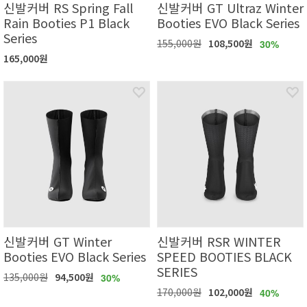
신발커버 RS Spring Fall
신발커버 GT Ultraz Winter
Rain Booties P1 Black
Booties EVO Black Series
Series
155,000원
108,500원
30%
165,000원
신발커버 GT Winter
신발커버 RSR WINTER
Booties EVO Black Series
SPEED BOOTIES BLACK
SERIES
135,000원
94,500원
30%
170,000원
102,000원
40%