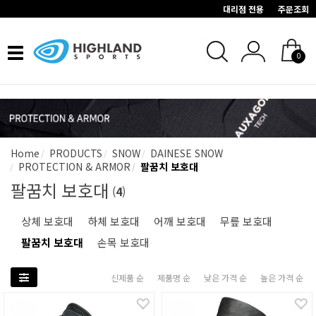
대리점 전용
주문조회
Toggle
0
navigation
Home
PRODUCTS
SNOW
DAINESE SNOW
PROTECTION & ARMOR
팔꿈치 보호대
팔꿈치 보호대
(
4
)
상체 보호대
하체 보호대
어깨 보호대
무릎 보호대
팔꿈치 보호대
손목 보호대
신제품 순
제품명 순
낮은 가격 순
높은 가격 순