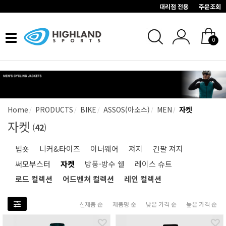
대리점 전용
주문조회
Toggle
0
navigation
Home
PRODUCTS
BIKE
ASSOS(아소스)
MEN
자켓
자켓
(
42
)
빕숏
니커&타이즈
이너웨어
져지
긴팔 져지
써모부스터
자켓
방풍-방수 쉘
레이스 슈트
로드 컬렉션
어드벤쳐 컬렉션
레인 컬렉션
신제품 순
제품명 순
낮은 가격 순
높은 가격 순