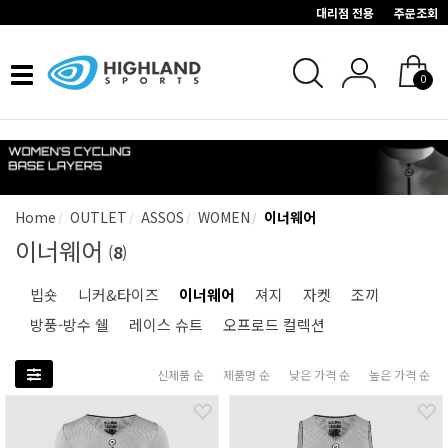
대리점 전용
주문조회
Toggle
0
navigation
Home
OUTLET
ASSOS
WOMEN
이너웨어
이너웨어
(
8
)
빕숏
니커&타이즈
이너웨어
져지
자켓
조끼
방풍-방수 쉘
레이스 슈트
오프로드 컬렉션
신제품 순
제품명 순
낮은 가격 순
높은 가격 순