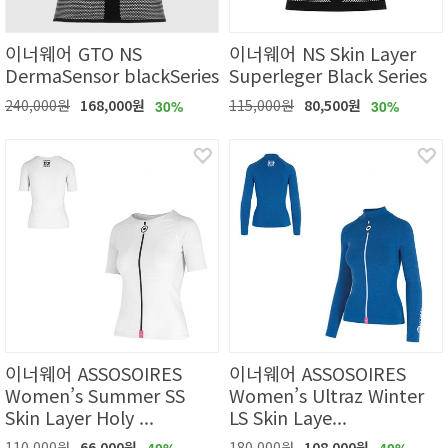
이너웨어 GTO NS
이너웨어 NS Skin Layer
DermaSensor blackSeries
Superleger Black Series
240,000원
168,000원
115,000원
80,500원
30%
30%
이너웨어 ASSOSOIRES
이너웨어 ASSOSOIRES
Women’s Summer SS
Women’s Ultraz Winter
Skin Layer Holy ...
LS Skin Laye...
110,000원
66,000원
180,000원
108,000원
40%
40%