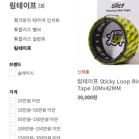
림테이프
(
3
)
펑크방지 타이어 인서트
튜블리스 밸브
튜블리스 실란트
림테이프
브랜드
신제품
슬라이시
림테이프 Sticky Loop Ri
Tape 10Mx42MM
가격
30,000원
10만원 미만
10만원~50만원 미만
50만원~100만원 미만
100만원~150만원 미만
150만원~200만원 미만