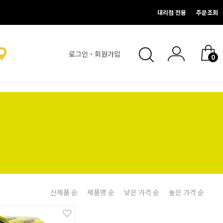
대리점 전용
주문조회
로그인
·
회원가입
0
없음.
신제품 순
제품명 순
낮은 가격 순
높은 가격 순