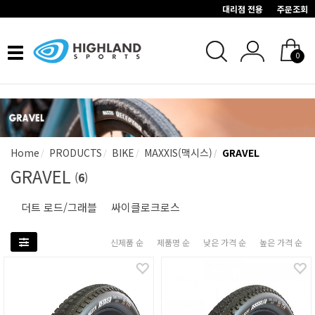
대리점 전용
주문조회
Toggle
0
navigation
Home
PRODUCTS
BIKE
MAXXIS(맥시스)
GRAVEL
GRAVEL
(
6
)
더트 로드/그래블
싸이클로크로스
신제품 순
제품명 순
낮은 가격 순
높은 가격 순