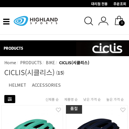
대리점 전용
주문조회
Toggle
0
navigation
Home
PRODUCTS
BIKE
CICLIS(시클리스)
CICLIS(시클리스)
(
15
)
HELMET
ACCESSORIES
신제품 순
제품명 순
낮은 가격 순
높은 가격 순
품절