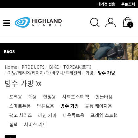
대리점 전용
주문조회
Toggle
0
navigation
Home
PRODUCTS
BIKE
TOPEAK(토픽)
가방/캐리어/케이지/랙/바구니/트레일러
가방
방수 가방
방수 가방
(
0
)
포크용
랙용
안장용
시트포스트 팩
핸들바용
스마트폰용
탑튜브용
방수 가방
물통 케이지용
팩고 시리즈
레인 커버
다운튜브용
프레임 스트랩
힙팩
서비스 키트