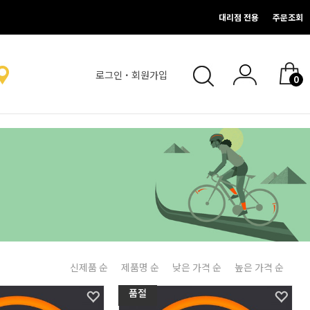
대리점 전용
주문조회
로그인
·
회원가입
0
없음.
신제품 순
제품명 순
낮은 가격 순
높은 가격 순
품절