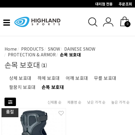
대리점 전용
주문조회
Toggle
0
navigation
Home
PRODUCTS
SNOW
DAINESE SNOW
PROTECTION & ARMOR
손목 보호대
손목 보호대
(
1
)
상체 보호대
하체 보호대
어깨 보호대
무릎 보호대
팔꿈치 보호대
손목 보호대
신제품 순
제품명 순
낮은 가격 순
높은 가격 순
품절