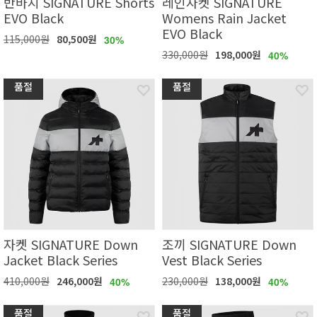
반바지 SIGNATURE Shorts
레인자켓 SIGNATURE
EVO Black
Womens Rain Jacket
EVO Black
115,000원
80,500원
30%
330,000원
198,000원
40%
품절
품절
자켓 SIGNATURE Down
조끼 SIGNATURE Down
Jacket Black Series
Vest Black Series
410,000원
246,000원
230,000원
138,000원
40%
40%
품절
품절