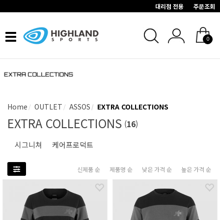
대리점 전용
주문조회
Toggle
0
navigation
Home
OUTLET
ASSOS
EXTRA COLLECTIONS
EXTRA COLLECTIONS
(
16
)
시그니쳐
케어프로덕트
신제품 순
제품명 순
낮은 가격 순
높은 가격 순