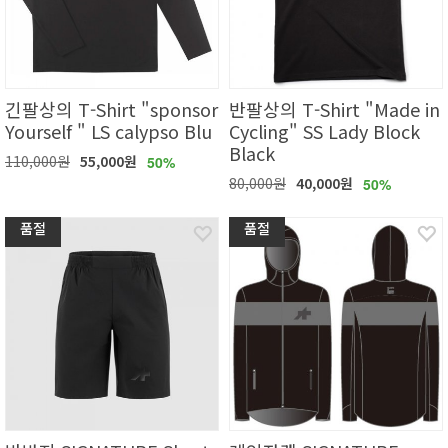
긴팔상의 T-Shirt "sponsor
반팔상의 T-Shirt "Made in
Yourself " LS calypso Blu
Cycling" SS Lady Block
Black
110,000원
55,000원
50%
80,000원
40,000원
50%
품절
품절