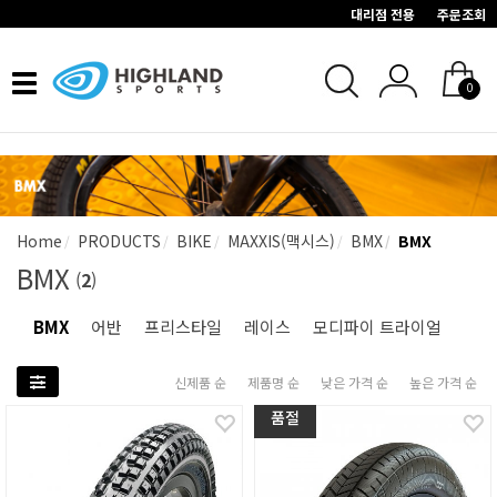
대리점 전용
주문조회
Toggle
0
navigation
Home
PRODUCTS
BIKE
MAXXIS(맥시스)
BMX
BMX
BMX
(
2
)
BMX
어반
프리스타일
레이스
모디파이 트라이얼
신제품 순
제품명 순
낮은 가격 순
높은 가격 순
품절