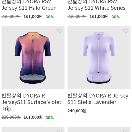
반팔상의 DYORA RSV
반팔상의 DYORA RSV
Jersey S11 Halo Green
Jersey S11 White Series
230,000원
161,000원
230,000원
161,000원
30%
30%
반팔상의 DYORA R
반팔상의 DYORA R Jersey
JerseyS11 Surface Violet
S11 Stella Lavender
Trip
240,000원
230,000원
161,000원
30%