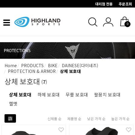
대리점 전용
주문조회
Toggle
0
navigation
Home
PRODUCTS
BIKE
DAINESE(다이네즈)
PROTECTION & ARMOR
상체 보호대
상체 보호대
(
7
)
상체 보호대
하체 보호대
무릎 보호대
팔꿈치 보호대
헬멧
신제품 순
제품명 순
낮은 가격 순
높은 가격 순