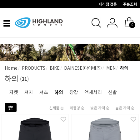
대리점 전용
주문조회
Toggle
0
navigation
Home
PRODUCTS
BIKE
DAINESE(다이네즈)
MEN
하의
하의
(
21
)
자켓
져지
셔츠
하의
장갑
액세서리
신발
신제품 순
제품명 순
낮은 가격 순
높은 가격 순