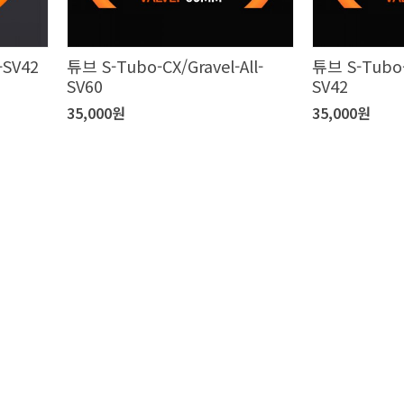
-SV42
튜브 S-Tubo-CX/Gravel-All-
튜브 S-Tubo-C
SV60
SV42
35,000원
35,000원