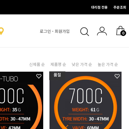
대리점 전용
주문조회
로그인
·
회원가입
0
없음.
신제품 순
제품명 순
낮은 가격 순
높은 가격 순
품절