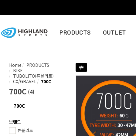
PRODUCTS
OUTLET
Home
PRODUCTS
BIKE
TUBOLITO(튜블리토)
CX/GRAVEL
700C
700C
(
4
)
700C
브랜드
튜볼리토