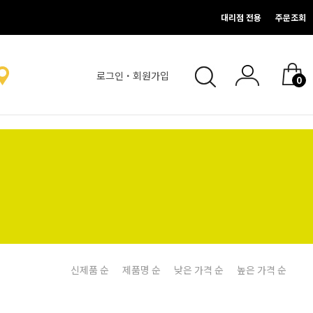
대리점 전용
주문조회
로그인
·
회원가입
0
없음.
신제품 순
제품명 순
낮은 가격 순
높은 가격 순