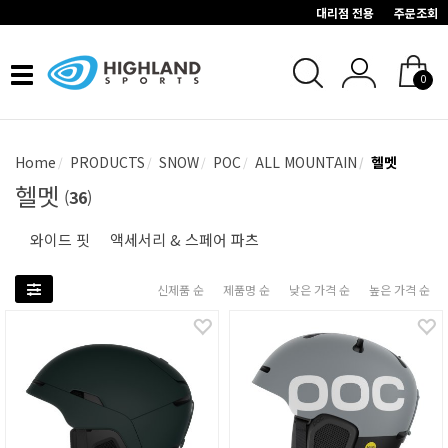
대리점 전용
주문조회
Toggle
0
navigation
Home
PRODUCTS
SNOW
POC
ALL MOUNTAIN
헬멧
헬멧
(
36
)
와이드 핏
액세서리 & 스페어 파츠
신제품 순
제품명 순
낮은 가격 순
높은 가격 순