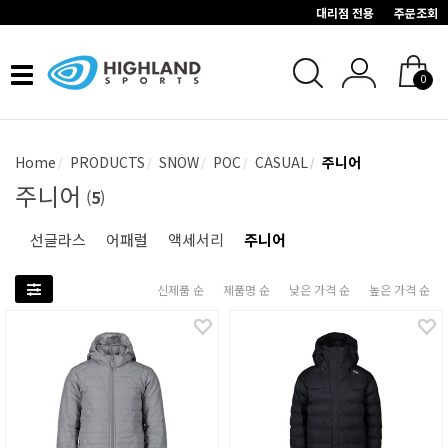
대리점 전용
주문조회
Toggle
0
navigation
Home
PRODUCTS
SNOW
POC
CASUAL
주니어
주니어
(
5
)
선글라스
어패럴
액세서리
주니어
신제품 순
제품명 순
낮은 가격 순
높은 가격 순