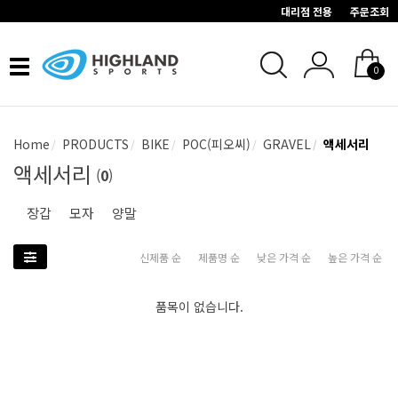
대리점 전용
주문조회
Toggle
0
navigation
Home
PRODUCTS
BIKE
POC(피오씨)
GRAVEL
액세서리
액세서리
(
0
)
장갑
모자
양말
신제품 순
제품명 순
낮은 가격 순
높은 가격 순
품목이 없습니다.