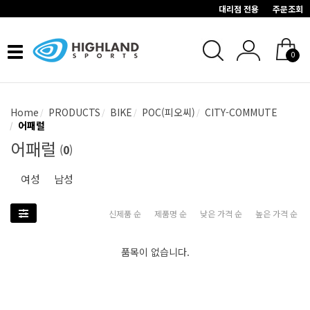
대리점 전용
주문조회
Toggle
0
navigation
Home
PRODUCTS
BIKE
POC(피오씨)
CITY-COMMUTE
어패럴
어패럴
(
0
)
여성
남성
신제품 순
제품명 순
낮은 가격 순
높은 가격 순
품목이 없습니다.