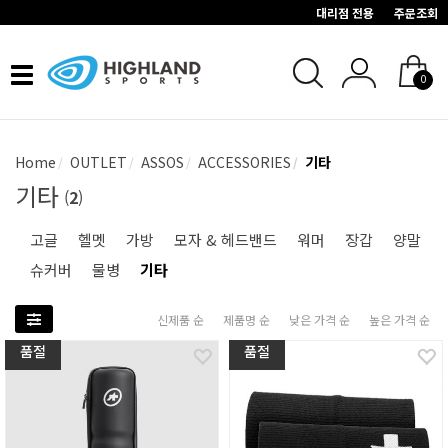
대리점 전용
주문조회
Toggle
0
navigation
Home
OUTLET
ASSOS
ACCESSORIES
기타
기타
(
2
)
고글
헬멧
가방
모자 & 헤드밴드
워머
장갑
양말
슈커버
물병
기타
신제품 순
제품명 순
낮은 가격 순
높은 가격 순
품절
품절