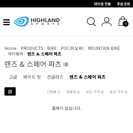
대리점 전용
주문조회
Toggle
0
navigation
Home
PRODUCTS
BIKE
POC(피오씨)
MOUNTAIN BIKE
아이웨어
렌즈 & 스페어 파츠
렌즈 & 스페어 파츠
(
0
)
고글
와이드 핏
선글라스
렌즈 & 스페어 파츠
신제품 순
제품명 순
낮은 가격 순
높은 가격 순
품목이 없습니다.