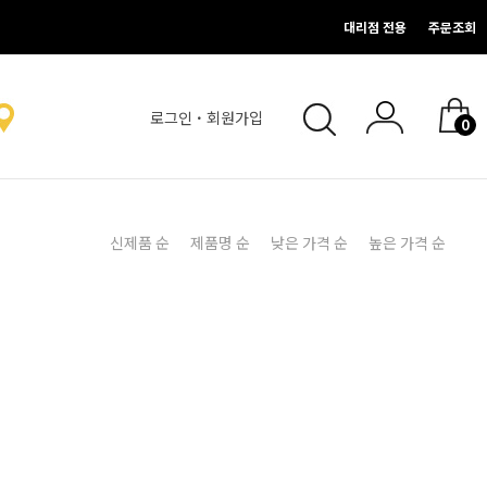
대리점 전용
주문조회
로그인
·
회원가입
0
없음.
신제품 순
제품명 순
낮은 가격 순
높은 가격 순