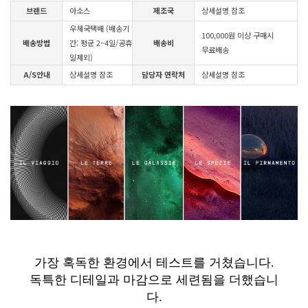
브랜드
아소스
제조국
상세설명 참조
우체국택배 (배송기
100,000원 이상 구매시
배송방법
간: 평균 2~4일/공휴
배송비
무료배송
일제외)
A/S안내
상세설명 참조
담당자 연락처
상세설명 참조
가장 혹독한 환경에서 테스트를 거쳤습니다.
독특한 디테일과 마감으로 세련됨을 더했습니
다.