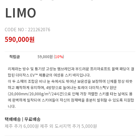
LIMO
CODE NO : 221262076
590,000원
적립금
59,000원 (
10%
)
리제라는 방수 및 통기성 고성능 멤브레인과 부드러운 프리마로프트 블랙 패딩이 결
합된 더미작스 EV™ 제품군의 여성용 스키 바지입니다.
이 두 소재의 조합은 비나 눈 속에서도 뛰어난 보온성을 보장하여 신체를 항상 따뜻
하고 쾌적하게 유지하며, 4방향으로 늘어나는 토레이 더미작스®EV 원단
(20,000mm/20,000g/m²/24시간)으로 인해 가장 격렬한 스키를 타는 날에도 몸
에 완벽하게 밀착되어 스키어들이 자신의 잠재력을 충분히 발휘할 수 있도록 지원합
니다.
택배배송
무료배송
제주 추가 6,000원 제주 외 도서지역 추가 5,000원