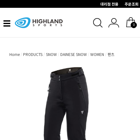
대리점 전용
주문조회
Toggle
0
navigation
Home
PRODUCTS
SNOW
DAINESE SNOW
WOMEN
팬츠