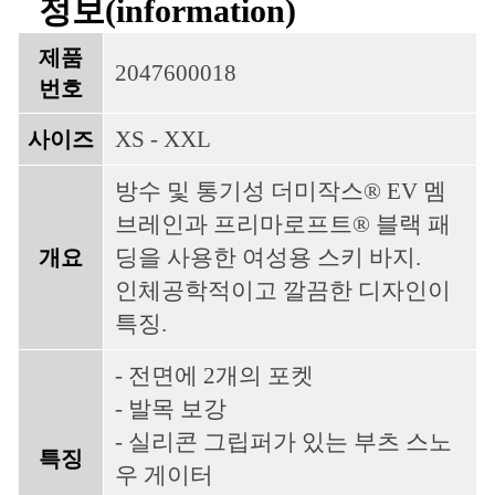
정보(information)
제품
2047600018
번호
XS - XXL
사이즈
방수 및 통기성 더미작스® EV 멤
브레인과 프리마로프트® 블랙 패
딩을 사용한 여성용 스키 바지.
개요
인체공학적이고 깔끔한 디자인이
특징.
- 전면에 2개의 포켓
- 발목 보강
- 실리콘 그립퍼가 있는 부츠 스노
특징
우 게이터