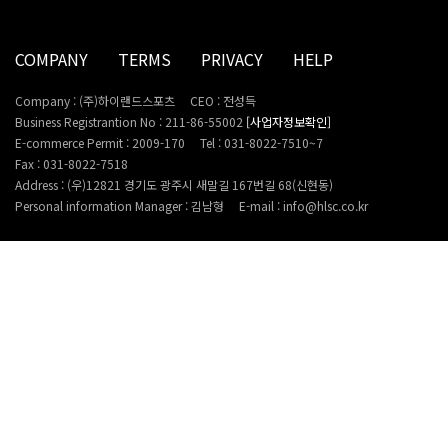
COMPANY
TERMS
PRIVACY
HELP
Company : (주)하이랜드스포츠
CEO : 전성득
Business Registrantion No : 211-86-55002
[사업자정보확인]
E-commerce Permit : 2009-170
Tel : 031-8022-7510~7
Fax : 031-8022-7518
Address : (우)12821 경기도 광주시 새말길 167번길 68(신현동)
Personal information Manager : 김남형
E-mail : info@hlsc.co.kr
Copyright 2022. HighlandSports Inc. All rights reserved. (with LOGNET)
CUSTOMER SERVICE
031-8022-7510~7
AS@hlsc.co.kr