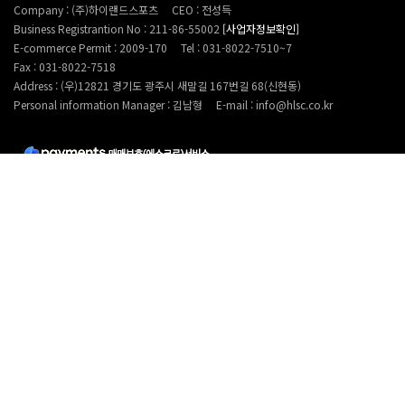
Company : (주)하이랜드스포츠
CEO : 전성득
Business Registrantion No : 211-86-55002
[사업자정보확인]
E-commerce Permit : 2009-170
Tel : 031-8022-7510~7
Fax : 031-8022-7518
Address : (우)12821 경기도 광주시 새말길 167번길 68(신현동)
Personal information Manager : 김남형
E-mail : info@hlsc.co.kr
Copyright 2022. HighlandSports Inc. All rights reserved. (with LOGNET)
CUSTOMER SERVICE
031-8022-7510~7
AS@hlsc.co.kr
기업은행 066-027659-04-018 (주)하이랜드스포츠