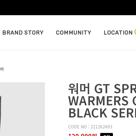
BRAND STORY
COMMUNITY
LOCATION
머
워머 GT SPR
WARMERS C
BLACK SER
CODE NO : 221262493